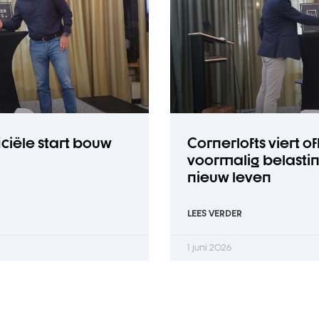
ficiële start bouw
Cornerlofts viert of
voormalig belastin
nieuw leven
LEES VERDER
1 juni 2026