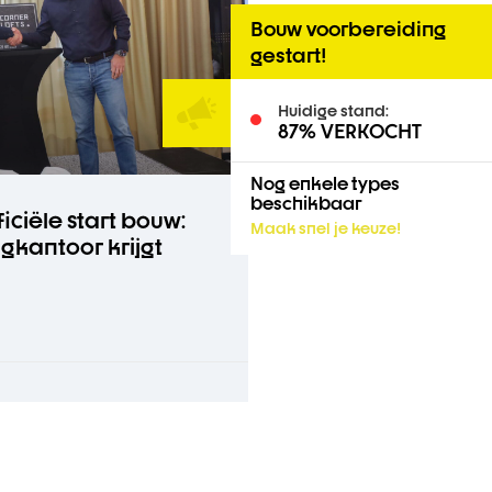
Bouw voorbereiding
gestart!
Huidige stand:
87% VERKOCHT
Nog enkele types
beschikbaar
ficiële start bouw:
Maak snel je keuze!
gkantoor krijgt