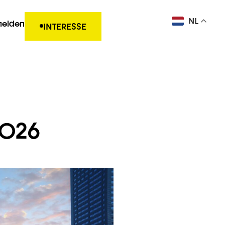
NL
elden
INTERESSE
2026