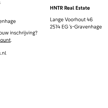
s
HNTR Real Estate
Lange Voorhout 46
venhage
2514 EG ’s-Gravenhage
ouw inschrijving?
count
.
.nl