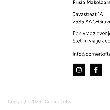
Frisia Makelaar
Javastraat 1A
2585 AA ‘s-Gra
Een vraag over j
Stel ‘m via je
ac
info@cornerlofts
Copyright 2026 | Corner Lofts.