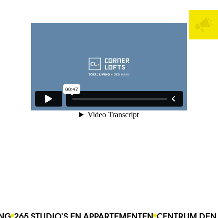
ING
265 STUDIO’S EN APPARTEMENTEN
CENTRUM DEN