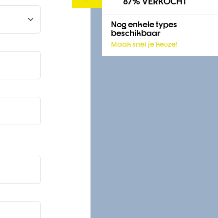
87% VERKOCHT
Nog enkele types
beschikbaar
Maak snel je keuze!