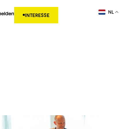
NL
elden
INTERESSE