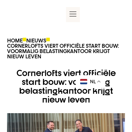
HOME
NIEUWS
CORNERLOFTS VIERT OFFICIËLE START BOUW:
VOORMALIG BELASTINGKANTOOR KRIJGT
NIEUW LEVEN
Cornerlofts viert officiële
start bouw: voormalig
NL
belastingkantoor krijgt
nieuw leven