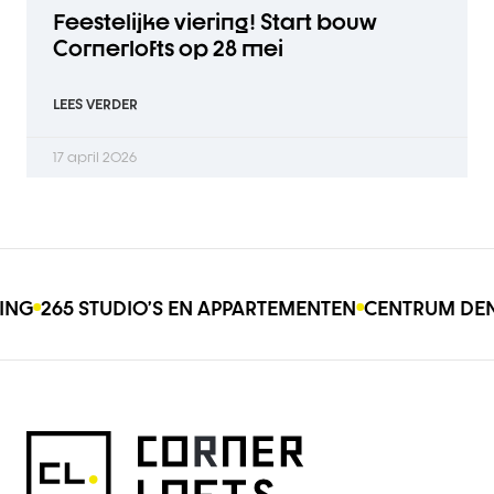
Feestelijke viering! Start bouw
Cornerlofts op 28 mei
LEES VERDER
17 april 2026
VING
265 STUDIO’S EN APPARTEMENTEN
CENTRUM DE