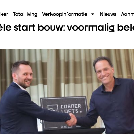
ker
Total living
Verkoopinformatie
Nieuws
Aanm
iële start bouw: voormalig be