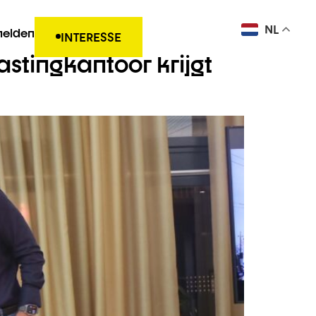
NL
elden
INTERESSE
lastingkantoor krijgt