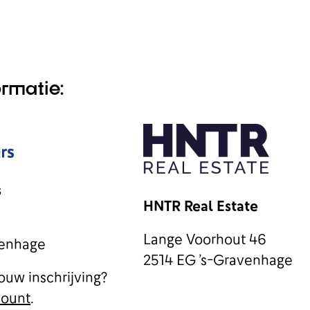
rmatie:
s
HNTR Real Estate
Lange Voorhout 46
venhage
2514 EG ’s-Gravenhage
ouw inschrijving?
count
.