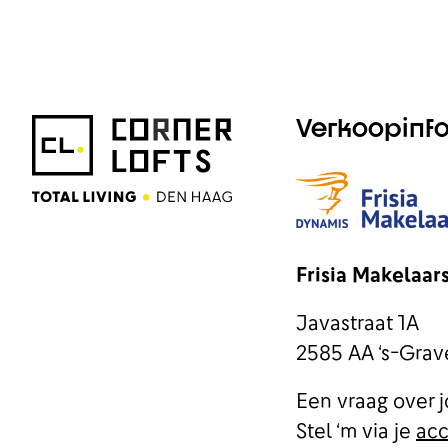
Verkoopinfo
Frisia Makelaar
Javastraat 1A
2585 AA ‘s-Gra
Een vraag over j
Stel ‘m via je
ac