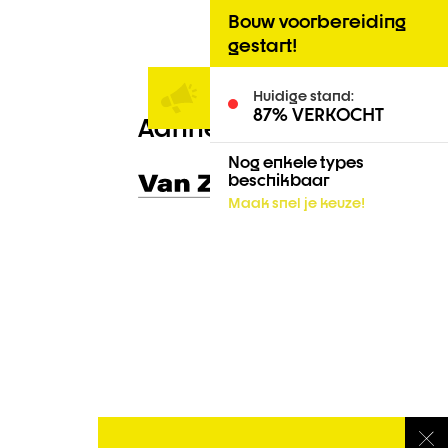
Bouw voorbereiding
gestart!
Huidige stand:
87% VERKOCHT
Aannemer:
Nog enkele types
beschikbaar
Maak snel je keuze!